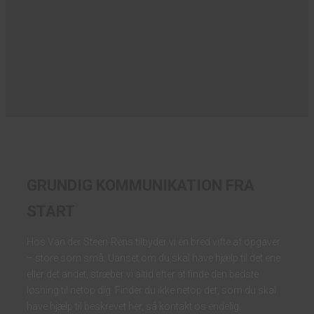
Læs mere her
GRUNDIG KOMMUNIKATION FRA
START
Hos Van der Steen-Rens tilbyder vi en bred vifte af opgaver
– store som små. Uanset om du skal have hjælp til det ene
eller det andet, stræber vi altid efter at finde den bedste
løsning til netop dig. Finder du ikke netop det, som du skal
have hjælp til beskrevet her, så kontakt os endelig.