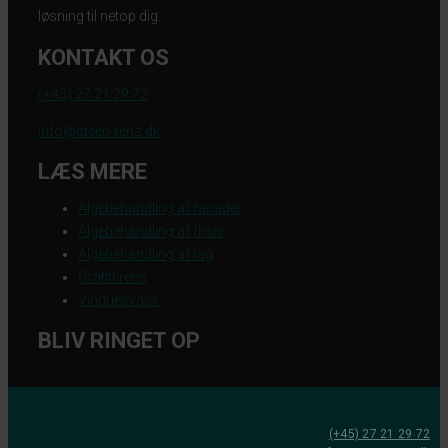
løsning til netop dig.
KONTAKT OS
(+45) 27 21 29 72
info@steen-rens.dk
LÆS MERE
Algebehandling af facader
Algebehandling af fliser
Algebehandling af tag
Grafittirens
Vinduesvask
BLIV RINGET OP
(+45) 27 21 29 72