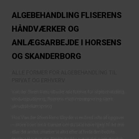
ALGEBEHANDLING FLISERENS
HÅNDVÆRKER OG
ANLÆGSARBEJDE I HORSENS
OG SKANDERBORG
ALLE FORMER FOR ALGEBEHANDLING TIL
PRIVAT OG ERHVERV
Van der Steen-Rens tilbyder alle former for algebehandling,
vinduespudsning, fliserens med imprægnering samt
ukrudtsbekæmpning.
Hos Van der Steen-Rens tilbyder vi en bred vifte af opgaver
– store som små. Uanset om du skal have hjælp til det ene
eller det andet, stræber vi altid efter at finde den bedste
løsning til netop dig. Finder du ikke netop det, som du skal