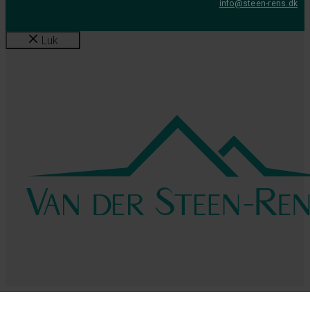
info@steen-rens.dk
Luk