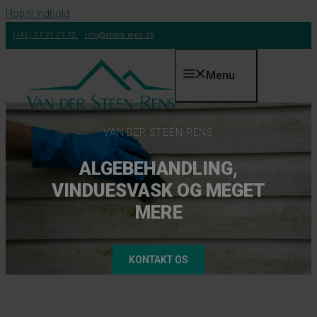
Hop til indhold
(+45) 27 21 29 72
info@steen-rens.dk
Menu
VAN DER STEEN-RENS
ALGEBEHANDLING,
VINDUESVASK OG MEGET
MERE
KONTAKT OS