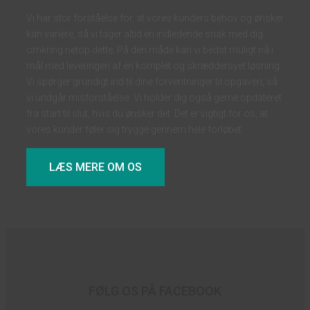
Vi har stor forståelse for, at vores kunders behov og ønsker
kan variere, så vi tager altid en indledende snak med dig
omkring netop dette. På den måde kan vi bedst muligt nå i
mål med leveringen af en komplet og skræddersyet løsning.
Vi spørger grundigt ind til dine forventninger til opgaven, så
vi undgår misforståelse. Vi holder dig også gerne opdateret
fra start til slut, hvis du ønsker det. Det er vigtigt for os, at
vores kunder føler sig trygge gennem hele forløbet.
LÆS MERE OM OS
FØLG OS PÅ FACEBOOK