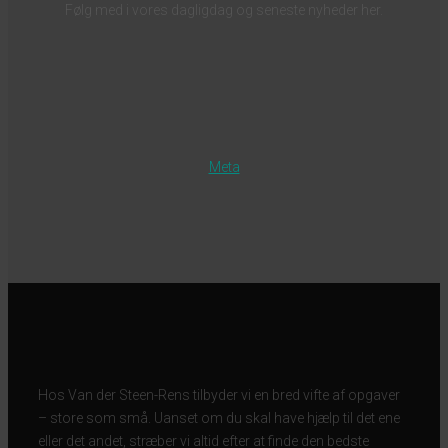
Følg med i vores dagligdag og seneste nyheder her.
Meta
Hos Van der Steen-Rens tilbyder vi en bred vifte af opgaver
– store som små. Uanset om du skal have hjælp til det ene
eller det andet, stræber vi altid efter at finde den bedste